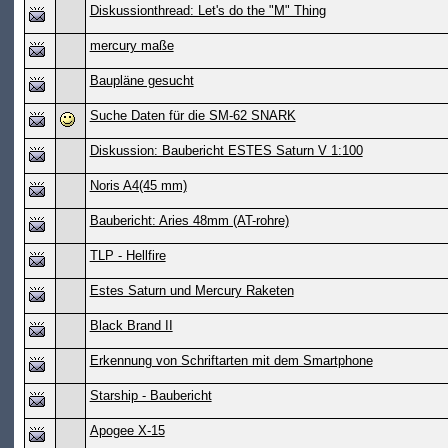
Diskussionthread: Let's do the "M" Thing
mercury maße
Baupläne gesucht
Suche Daten für die SM-62 SNARK
Diskussion: Baubericht ESTES Saturn V 1:100
Noris A4(45 mm)
Baubericht: Aries 48mm (AT-rohre)
TLP - Hellfire
Estes Saturn und Mercury Raketen
Black Brand II
Erkennung von Schriftarten mit dem Smartphone
Starship - Baubericht
Apogee X-15