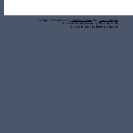
Design & Templates by
Faustus Kühnel
und
Sven Fillinger
Software Development by
Christian Fruth
Grafics & Icons by
Boris Langanke