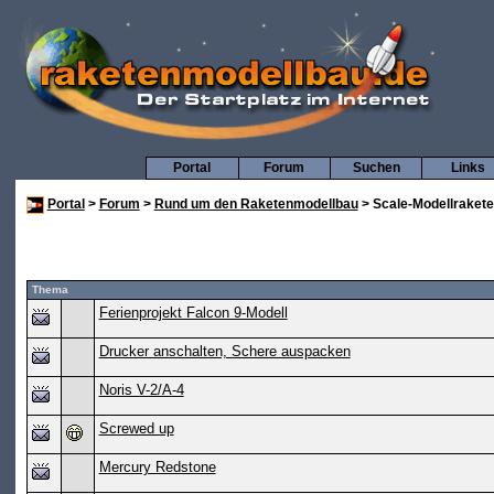
Portal
Forum
Suchen
Links
Portal
>
Forum
>
Rund um den Raketenmodellbau
> Scale-Modellraket
Thema
Ferienprojekt Falcon 9-Modell
Drucker anschalten, Schere auspacken
Noris V-2/A-4
Screwed up
Mercury Redstone