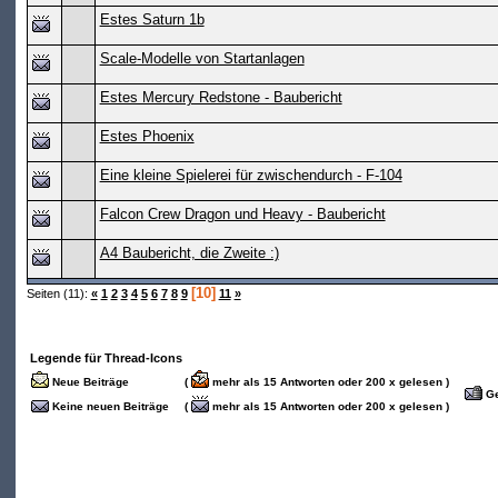
Estes Saturn 1b
Scale-Modelle von Startanlagen
Estes Mercury Redstone - Baubericht
Estes Phoenix
Eine kleine Spielerei für zwischendurch - F-104
Falcon Crew Dragon und Heavy - Baubericht
A4 Baubericht, die Zweite :)
[10]
Seiten (11):
«
1
2
3
4
5
6
7
8
9
11
»
Legende für Thread-Icons
Neue Beiträge
(
mehr als 15 Antworten oder 200 x gelesen )
Ge
Keine neuen Beiträge
(
mehr als 15 Antworten oder 200 x gelesen )