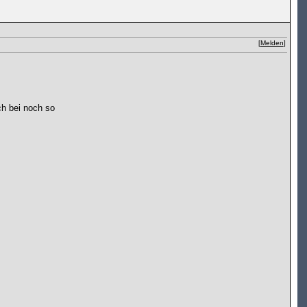
[
Melden
]
ch bei noch so