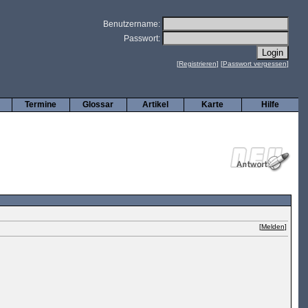
Benutzername:
Passwort:
[
Registrieren
] [
Passwort vergessen
]
Termine
Glossar
Artikel
Karte
Hilfe
[
Melden
]