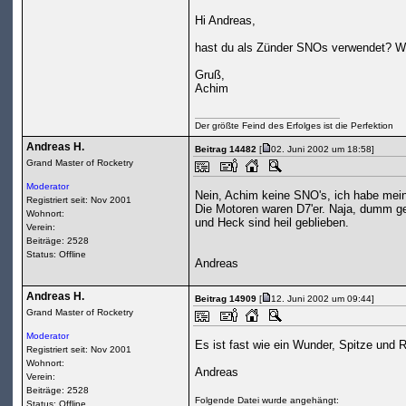
Hi Andreas,
hast du als Zünder SNOs verwendet? W
Gruß,
Achim
Der größte Feind des Erfolges ist die Perfektion
Andreas H.
Beitrag 14482
[
02. Juni 2002 um 18:58]
Grand Master of Rocketry
Moderator
Nein, Achim keine SNO's, ich habe mein
Registriert seit: Nov 2001
Die Motoren waren D7'er. Naja, dumm gel
Wohnort:
und Heck sind heil geblieben.
Verein:
Beiträge: 2528
Status: Offline
Andreas
Andreas H.
Beitrag 14909
[
12. Juni 2002 um 09:44]
Grand Master of Rocketry
Moderator
Es ist fast wie ein Wunder, Spitze und
Registriert seit: Nov 2001
Wohnort:
Andreas
Verein:
Beiträge: 2528
Folgende Datei wurde angehängt:
Status: Offline