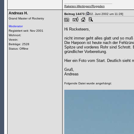
Raketen-Wertingen/Roggden
Andreas H.
Beitrag 14473
[
02. Juni 2002 um 11:28]
Grand Master of Rocketry
Moderator
Hi Rocketeers,
Registriert seit: Nov 2001
Wohnort:
nicht immer geht alles glatt und so muß
Verein:
Die Harpoon ist heute nach der Fehlzü
Beiträge: 2528
Spitze und vorderes Rohr sind Schrott. 
Status: Offline
gründlicher Vorbereitung.
Hier ein Foto vom Start. Deutlich sieh
Gruß,
Andreas
Folgende Datei wurde angehängt: