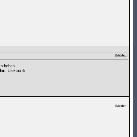
[
Melden
]
en haben.
in. Elektronik
[
Melden
]