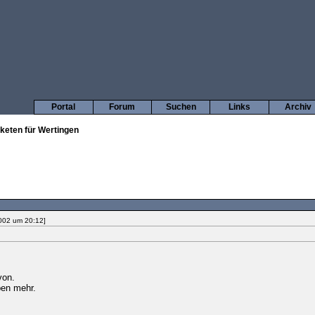
Portal
Forum
Suchen
Links
Archiv
keten für Wertingen
2002 um 20:12]
von.
en mehr.