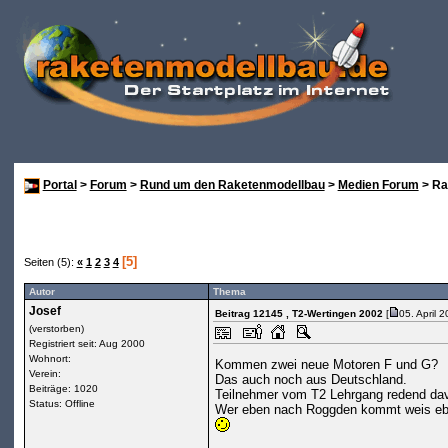
Portal
>
Forum
>
Rund um den Raketenmodellbau
>
Medien Forum
> Ra
[5]
Seiten (5):
«
1
2
3
4
Autor
Thema
Josef
Beitrag 12145
, T2-Wertingen 2002
[
05. April 
(verstorben)
Registriert seit: Aug 2000
Wohnort:
Kommen zwei neue Motoren F und G?
Verein:
Das auch noch aus Deutschland.
Beiträge: 1020
Teilnehmer vom T2 Lehrgang redend da
Status: Offline
Wer eben nach Roggden kommt weis eb