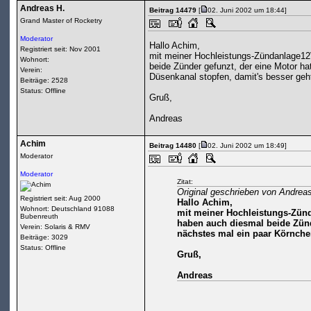
Andreas H.
Beitrag 14479
[
02. Juni 2002 um 18:44]
Grand Master of Rocketry
Moderator
Hallo Achim,
Registriert seit: Nov 2001
mit meiner Hochleistungs-Zündanlage12
Wohnort:
beide Zünder gefunzt, der eine Motor h
Verein:
Düsenkanal stopfen, damit's besser geh
Beiträge: 2528
Status: Offline
Gruß,
Andreas
Achim
Beitrag 14480
[
02. Juni 2002 um 18:49]
Moderator
Moderator
Zitat:
Original geschrieben von Andrea
Registriert seit: Aug 2000
Hallo Achim,
Wohnort: Deutschland 91088
mit meiner Hochleistungs-Zünd
Bubenreuth
haben auch diesmal beide Zünd
Verein: Solaris & RMV
nächstes mal ein paar Körnche
Beiträge: 3029
Status: Offline
Gruß,
Andreas