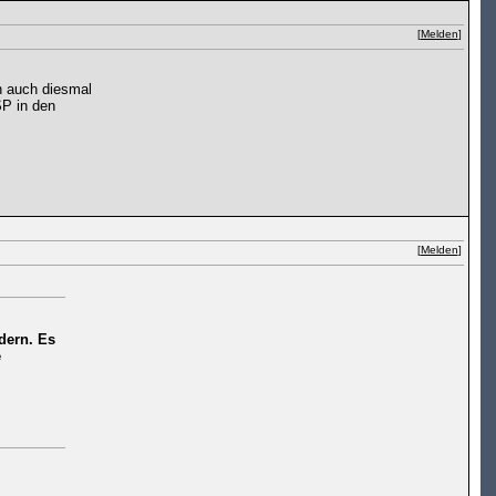
[
Melden
]
n auch diesmal
SP in den
[
Melden
]
dern. Es
e