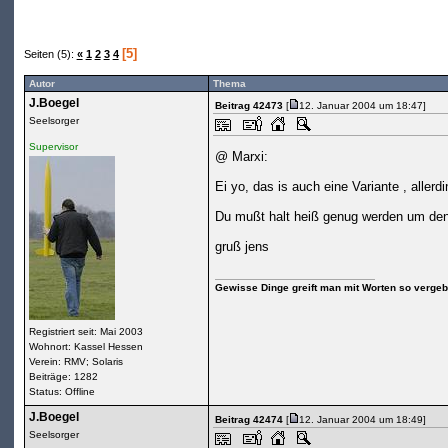
[5]
Seiten (5):
«
1
2
3
4
Autor
Thema
J.Boegel
Beitrag 42473
[
12. Januar 2004 um 18:47]
Seelsorger
Supervisor
@ Marxi:
Ei yo, das is auch eine Variante , aller
Du mußt halt heiß genug werden um den
gruß jens
Gewisse Dinge greift man mit Worten so vergebl
Registriert seit: Mai 2003
Wohnort: Kassel Hessen
Verein: RMV; Solaris
Beiträge: 1282
Status: Offline
J.Boegel
Beitrag 42474
[
12. Januar 2004 um 18:49]
Seelsorger