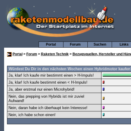
Portal
Forum
Suchen
Links
Portal
>
Forum
>
Raketen Technik
>
Bezugsquellen, Hersteller und Hän
Würdest Du Dir in den nächsten Wochen einen Hybridmotor kaufen
Ja, klar! Ich kaufe mir bestimmt einen > H-Impuls!
Ja, klar! Ich kaufe bestimmt einen < H-Impuls!
Ja, aber erstmal nur einen Microhybrid!
Nein, das prepping von Hybrids ist mir zuviel
Aufwand!
Nein, daran habe ich überhaupt kein Interesse!
Nein, ich habe schon einen!