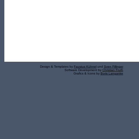
Design & Templates by
Faustus Kühnel
und
Sven Fillinger
Software Development by
Christian Fruth
Grafics & Icons by
Boris Langanke