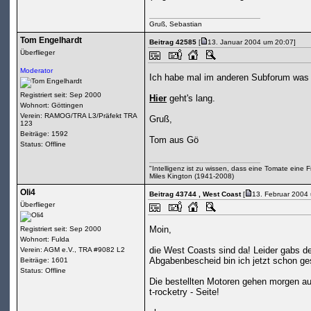
Gruß, Sebastian
Tom Engelhardt
Beitrag 42585
[
13. Januar 2004 um 20:07]
Überflieger
Moderator
Ich habe mal im anderen Subforum was 
Registriert seit: Sep 2000
Hier
geht's lang.
Wohnort: Göttingen
Verein: RAMOG/TRA L3/Präfekt TRA
Gruß,
123
Beiträge: 1592
Tom aus Gö
Status: Offline
"Intelligenz ist zu wissen, dass eine Tomate eine Fru
Miles Kington (1941-2008)
Oli4
Beitrag 43744
, West Coast
[
13. Februar 2004
Überflieger
Moin,
Registriert seit: Sep 2000
Wohnort: Fulda
die West Coasts sind da! Leider gabs de
Verein: AGM e.V., TRA #9082 L2
Abgabenbescheid bin ich jetzt schon ges
Beiträge: 1601
Status: Offline
Die bestellten Motoren gehen morgen au
t-rocketry - Seite!