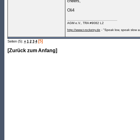
cheers,
Oli4
AGM e.V., TRA #9082 L2
http://www.t-rocketry.de
- "Speak low, speak slow a
[5]
Seiten (5):
«
1
2
3
4
[
Zurück zum Anfang
]