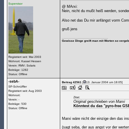
Supervisor
@ MArxi:
Nein, nicht du mußt heiß werden, sond
Also net das Du mir anfängst vorm Co
gruß jens
Gewisse Dinge greift man mit Worten so vergebl
Registriert seit: Mai 2003
Wohnort: Kassel Hessen
Verein: RMV; Solaris
Beiträge: 1282
Status: Offline
-sebA-
Beitrag 42561
[
13. Januar 2004 um 18:05]
SP-Schnüffler
Registriert seit: Aug 2003
Wohnort:
Zitat:
Verein: -
Original geschrieben von Marxi
Beiträge: 530
Könntest du das "pyro-free GSE
Status: Offline
Marxi wäre nicht der einzige den das inst
(sagt seba, der aus angst vor der werten