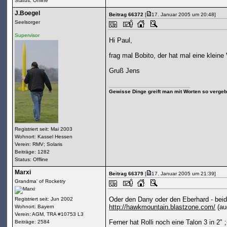
Status: Offline
J.Boegel
Beitrag 66372
[
17. Januar 2005 um 20:48]
Seelsorger
Supervisor
Hi Paul,
frag mal Bobito, der hat mal eine kleine
Gruß Jens
Gewisse Dinge greift man mit Worten so vergebl
Registriert seit: Mai 2003
Wohnort: Kassel Hessen
Verein: RMV; Solaris
Beiträge: 1282
Status: Offline
Marxi
Beitrag 66379
[
17. Januar 2005 um 21:39]
Grandma' of Rocketry
Oder den Dany oder den Eberhard - beide
Registriert seit: Jun 2002
http://hawkmountain.blastzone.com/
(au
Wohnort: Bayern
Verein: AGM, TRA #10753 L3
Ferner hat Rolli noch eine Talon 3 in 2" ;
Beiträge: 2584