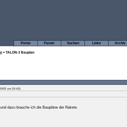
Portal
Forum
Suchen
Links
Archiv
en
> TALON-3 Bauplan
 2005 um 20:43]
und dazu brauche ich die Baupläne der Rakete.