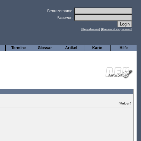
Benutzername:
Passwort:
[
Registrieren
] [
Passwort vergessen
]
Termine
Glossar
Artikel
Karte
Hilfe
[
Melden
]