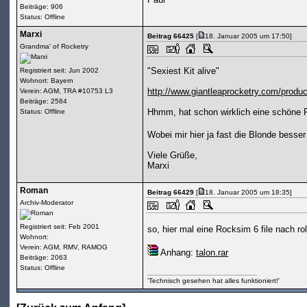
Beiträge: 906
Status: Offline
Marxi
Beitrag 66425
[
18. Januar 2005 um 17:50]
Grandma' of Rocketry
"Sexiest Kit alive"
Registriert seit: Jun 2002
Wohnort: Bayern
http://www.giantleaprocketry.com/produc
Verein: AGM, TRA #10753 L3
Beiträge: 2584
Hhmm, hat schon wirklich eine schöne Fo
Status: Offline
Wobei mir hier ja fast die Blonde besser 
Viele Grüße,
Marxi
Roman
Beitrag 66429
[
18. Januar 2005 um 18:35]
Archiv-Moderator
Registriert seit: Feb 2001
so, hier mal eine Rocksim 6 file nach rol
Wohnort:
Verein: AGM, RMV, RAMOG
Anhang:
talon.rar
Beiträge: 2063
Status: Offline
'Technisch gesehen hat alles funktioniert!'