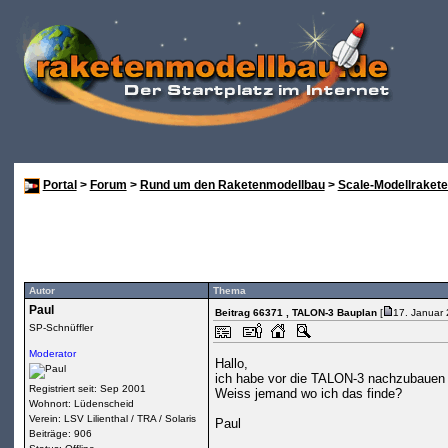
Portal
>
Forum
>
Rund um den Raketenmodellbau
>
Scale-Modellraket
Autor
Thema
Paul
Beitrag 66371
, TALON-3 Bauplan
[
17. Januar
SP-Schnüffler
Moderator
Hallo,
ich habe vor die TALON-3 nachzubauen 
Registriert seit: Sep 2001
Weiss jemand wo ich das finde?
Wohnort: Lüdenscheid
Verein: LSV Lilienthal / TRA / Solaris
Paul
Beiträge: 906