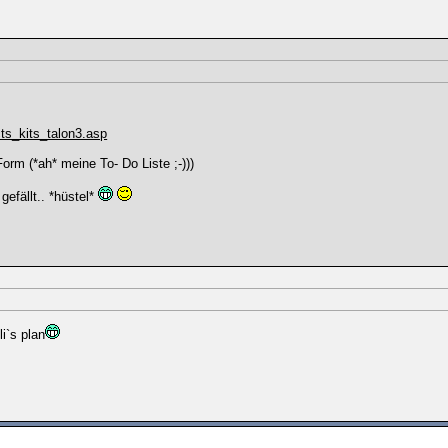
ts_kits_talon3.asp
rm (*ah* meine To- Do Liste ;-)))
gefällt.. *hüstel*
li`s plan