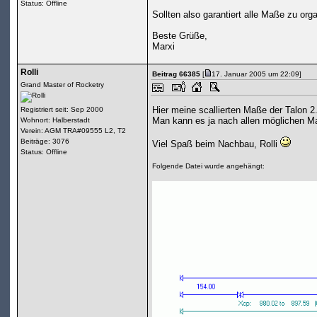
Status: Offline
Sollten also garantiert alle Maße zu orga
Beste Grüße,
Marxi
Rolli
Beitrag 66385
[
17. Januar 2005 um 22:09]
Grand Master of Rocketry
Hier meine scallierten Maße der Talon 2
Registriert seit: Sep 2000
Man kann es ja nach allen möglichen M
Wohnort: Halberstadt
Verein: AGM TRA#09555 L2, T2
Beiträge: 3076
Viel Spaß beim Nachbau, Rolli
Status: Offline
Folgende Datei wurde angehängt: