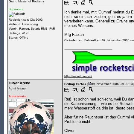
Grand Master of Rocketry
Supervisor
Ich denke mal, mit 'Gummi' meinst du E
nicht so einfach. zudem, geht es ja um 
Registriert seit: Okt 2003
verarbeiten kann. Generell zu Grains un
Wohnort: Gevelsberg
meines Wissens.
Verein: Ramog, Solaris-RMB, FAR
Beiträge: 4123
Mfg Fabian
Status: Offline
Geändert von FabianH am 09. November 2006 u
http://rocketman.eu/
Oliver Arend
Beitrag 107567
[
09. November 2006 um 20:13]
Administrator
Administrator
Ruß ist schon mal schlecht, weil Du da
die Karbonisierung... wie es bei Schwef
mehr Wasserstoff da drin ist, desto bess
Aber für ne Rauchspur ist das Gummi v
Probleme nicht.
Oliver