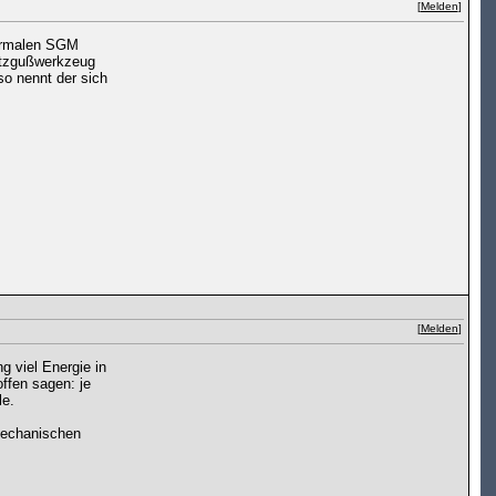
[
Melden
]
normalen SGM
ritzgußwerkzeug
so nennt der sich
[
Melden
]
g viel Energie in
offen sagen: je
le.
mechanischen