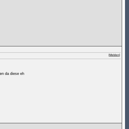
[
Melden
]
sen da diese eh