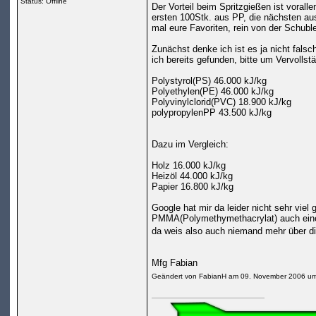
Status: Offline
Der Vorteil beim Spritzgießen ist voral
ersten 100Stk. aus PP, die nächsten au
mal eure Favoriten, rein von der Schuble
Zunächst denke ich ist es ja nicht fal
ich bereits gefunden, bitte um Vervollst
Polystyrol(PS) 46.000 kJ/kg
Polyethylen(PE) 46.000 kJ/kg
Polyvinylclorid(PVC) 18.900 kJ/kg
polypropylenPP 43.500 kJ/kg
Dazu im Vergleich:
Holz 16.000 kJ/kg
Heizöl 44.000 kJ/kg
Papier 16.800 kJ/kg
Google hat mir da leider nicht sehr viel
PMMA(Polymethymethacrylat) auch einen r
da weis also auch niemand mehr über d
Mfg Fabian
Geändert von FabianH am 09. November 2006 u