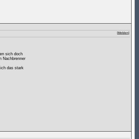
[
Melden
]
en sich doch
em Nachbrenner
ich das stark