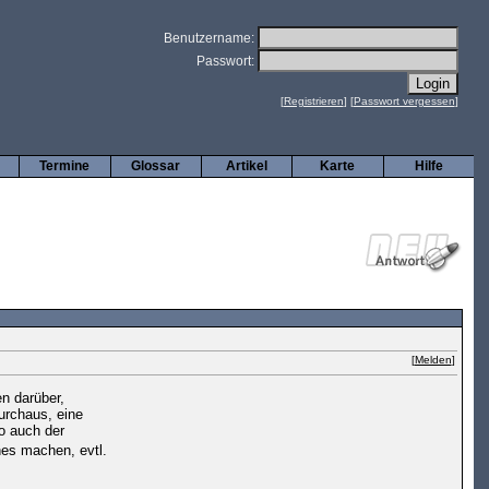
Benutzername:
Passwort:
[
Registrieren
] [
Passwort vergessen
]
Termine
Glossar
Artikel
Karte
Hilfe
[
Melden
]
n darüber,
urchaus, eine
so auch der
hes machen, evtl.