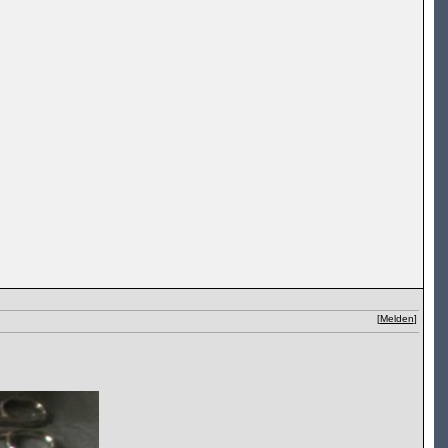
[
Melden
]