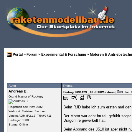
Portal
>
Forum
>
Experimental & Forschung
>
Motoren & Antriebstechn
Autor
Thema
Andreas B.
Beitrag 7631429
, AT J510W extrem
[
03. Juni
Grand Master of Rocketry
Beim RJD habe ich zum ersten mal den 
Registriert seit: Nov 2002
Wohnort: Freistaat Sachsen
Der Motor war echt brutal, gefühlt soga
Verein: AGM (P2,L2) TRA#9711
Dragonfire gewerkelt hat.
Beiträge: 5509
Status: Offline
Beim Abbrand des J510 ist aber nicht nur