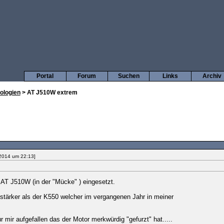
Portal
Forum
Suchen
Links
Archiv
ologien
> AT J510W extrem
 2014 um 22:13]
AT J510W (in der "Mücke" ) eingesetzt.
r stärker als der K550 welcher im vergangenen Jahr in meiner
 mir aufgefallen das der Motor merkwürdig "gefurzt" hat.....