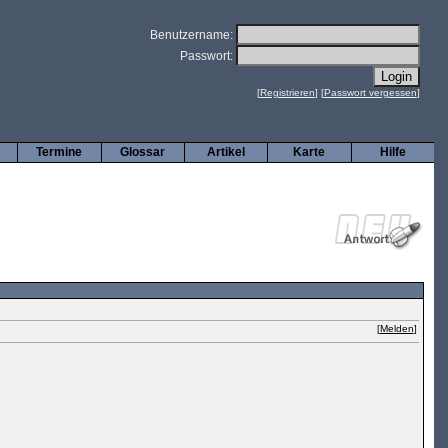
Benutzername:
Passwort:
[
Registrieren
] [
Passwort vergessen
]
Termine
Glossar
Artikel
Karte
Hilfe
[
Melden
]