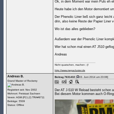
Ok, in dem Moment war mein Puls eh etw
Heute habe ich den Motor demontiert um
Der Phenolic Liner ließ sich ganz leicht
drin, also keine Reste der Papier Liner
Wo ist das alles geblieben?
Außerdem war der Phenolic Liner komple
Wer hat schon mal einen AT J510 geflo
Andreas
Nicht quatschen, machen ;-)!
http://www.megacluster.de
Andreas B.
Beitrag 7631432
[
03. Juni 2014 um 23:08]
Grand Master of Rocketry
Der AT J-510 W Reload besteht schon au
Registriert seit: Nov 2002
Bei diesem Motor kommen auch O-Ringe 
Wohnort: Freistaat Sachsen
Verein: AGM (P2,L2) TRA#9711
Beiträge: 5509
Status: Offline