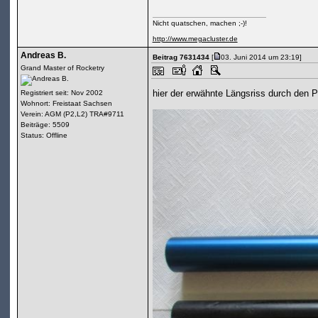
Nicht quatschen, machen ;-)!
http://www.megacluster.de
Andreas B.
Beitrag 7631434
[
03. Juni 2014 um 23:19]
Grand Master of Rocketry
hier der erwähnte Längsriss durch den P
Registriert seit: Nov 2002
Wohnort: Freistaat Sachsen
Verein: AGM (P2,L2) TRA#9711
Beiträge: 5509
Status: Offline