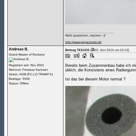
Nicht quatschen, machen ;-)!
http://www.megacluster.de
Andreas B.
Beitrag 7631433
[
03. Juni 2014 um 23:13]
Grand Master of Rocketry
Bereits beim Zusammenbau habe ich mic
Registriert seit: Nov 2002
üblich, die Konsistens eines Radiergum
Wohnort: Freistaat Sachsen
Verein: AGM (P2,L2) TRA#9711
Ist das bei diesem Motor normal ?
Beiträge: 5509
Status: Offline