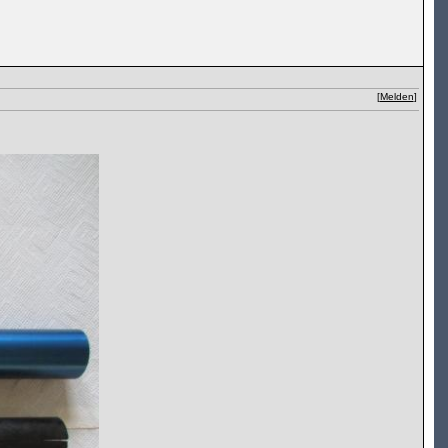
[
Melden
]