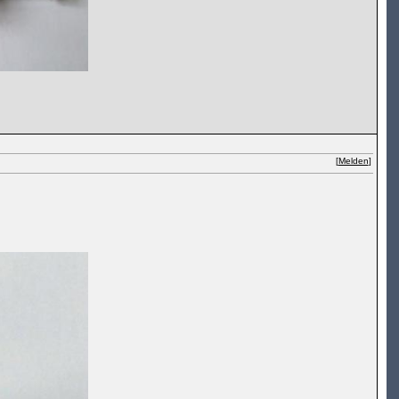
[
Melden
]