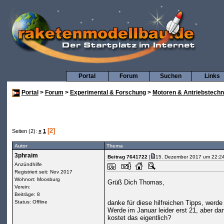
Portal
Forum
Suchen
Links
Portal
>
Forum
>
Experimental & Forschung
>
Motoren & Antriebstechn
[2]
Seiten (2):
«
1
Autor
Thema
3phraim
Beitrag 7641722
[
15. Dezember 2017 um 22:24
Anzündhilfe
Registriert seit: Nov 2017
Wohnort: Moosburg
Grüß Dich Thomas,
Verein:
Beiträge: 8
Status: Offline
danke für diese hilfreichen Tipps, werde
Werde im Januar leider erst 21, aber d
kostet das eigentlich?