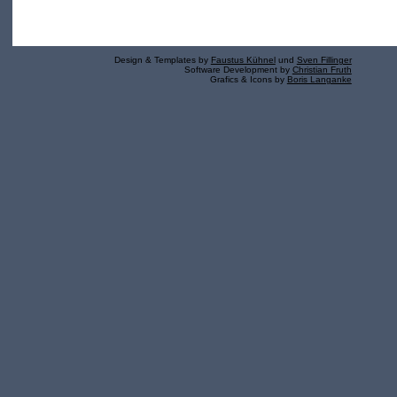
Design & Templates by
Faustus Kühnel
und
Sven Fillinger
Software Development by
Christian Fruth
Grafics & Icons by
Boris Langanke