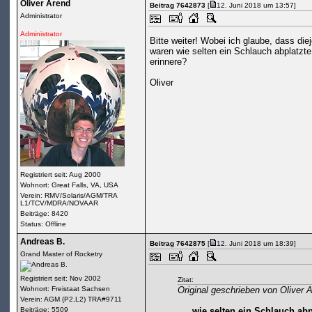
Oliver Arend
Beitrag 7642873
[
12. Juni 2018 um 13:57]
Administrator
Administrator
Bitte weiter! Wobei ich glaube, dass di
waren wie selten ein Schlauch abplatzte
erinnere?
Oliver
Registriert seit: Aug 2000
Wohnort: Great Falls, VA, USA
Verein: RMV/Solaris/AGM/TRA
L1/TCV/MDRA/NOVAAR
Beiträge: 8420
Status: Offline
Andreas B.
Beitrag 7642875
[
12. Juni 2018 um 18:39]
Grand Master of Rocketry
Registriert seit: Nov 2002
Zitat:
Wohnort: Freistaat Sachsen
Original geschrieben von Oliver 
Verein: AGM (P2,L2) TRA#9711
Beiträge: 5509
…..wie selten ein Schlauch abp