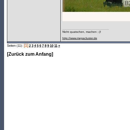
Nicht quatschen, machen ;-)!
http://www.megacluster.de
[1]
Seiten (11):
2
3
4
5
6
7
8
9
10
11
»
[
Zurück zum Anfang
]