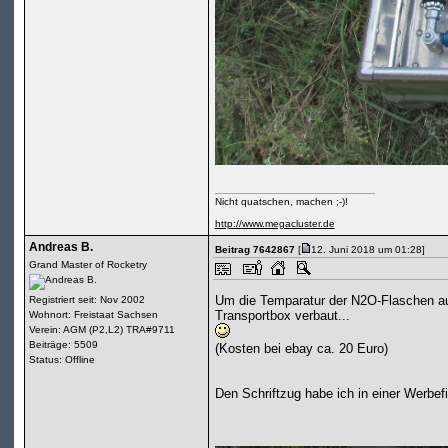
Nicht quatschen, machen ;-)!
http://www.megacluster.de
Andreas B.
Beitrag 7642867
[
12. Juni 2018 um 01:28]
Grand Master of Rocketry
Um die Temparatur der N2O-Flaschen auf
Registriert seit: Nov 2002
Transportbox verbaut...
Wohnort: Freistaat Sachsen
Verein: AGM (P2,L2) TRA#9711
Beiträge: 5509
(Kosten bei ebay ca. 20 Euro)
Status: Offline
Den Schriftzug habe ich in einer Werbefi