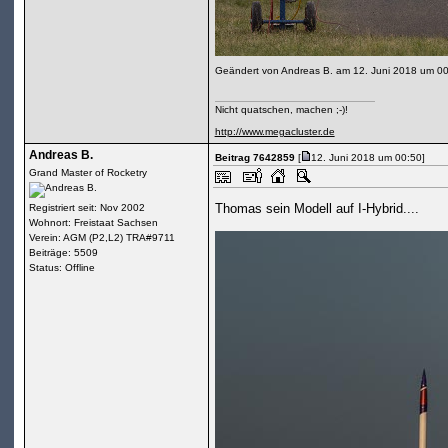
Geändert von Andreas B. am 12. Juni 2018 um 0
Nicht quatschen, machen ;-)!
http://www.megacluster.de
Andreas B.
Beitrag 7642859
[
12. Juni 2018 um 00:50]
Grand Master of Rocketry
Thomas sein Modell auf I-Hybrid....
Registriert seit: Nov 2002
Wohnort: Freistaat Sachsen
Verein: AGM (P2,L2) TRA#9711
Beiträge: 5509
Status: Offline