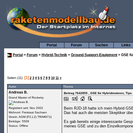
Portal
Forum
Suchen
Links
Portal
>
Forum
>
Hybrid-Technik
>
Ground-Support-Equipment
> GSE fü
[1]
Seiten (11):
2
3
4
5
6
7
8
9
10
11
»
Autor
Thema
Andreas B.
Beitrag 7642855
, GSE für Hybridmotoren, Tip
Grand Master of Rocketry
Beim RJD-18 hatte ich mein Hybrid GSE 
Registriert seit: Nov 2002
Das hat auch die meisten Skeptiker überz
Wohnort: Freistaat Sachsen
Verein: AGM (P2,L2) TRA#9711
Es gab bereits einige interessante Gesp
Beiträge: 5509
meines GSE und zu den Einzelkompone
Status: Offline