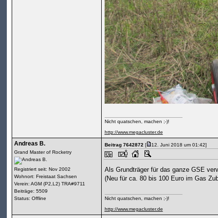
Nicht quatschen, machen ;-)!
http://www.megacluster.de
Andreas B.
Beitrag 7642872
[
12. Juni 2018 um 01:42]
Grand Master of Rocketry
Als Grundträger für das ganze GSE ver
Registriert seit: Nov 2002
Wohnort: Freistaat Sachsen
(Neu für ca. 80 bis 100 Euro im Gas Z
Verein: AGM (P2,L2) TRA#9711
Beiträge: 5509
Status: Offline
Nicht quatschen, machen ;-)!
http://www.megacluster.de