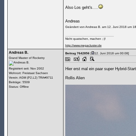
Also Los geht's.....
Andreas
Geändert von Andreas B. am 12. Juni 2018 um 1
Nicht quatschen, machen ;-)!
http://www.megacluster.de
Andreas B.
Beitrag 7642856
[
12. Juni 2018 um 00:08]
Grand Master of Rocketry
Hier erst mal ein paar super Hybrid-Star
Registriert seit: Nov 2002
Wohnort: Freistaat Sachsen
Rollis Alien
Verein: AGM (P2,L2) TRA#9711
Beiträge: 5509
Status: Offline