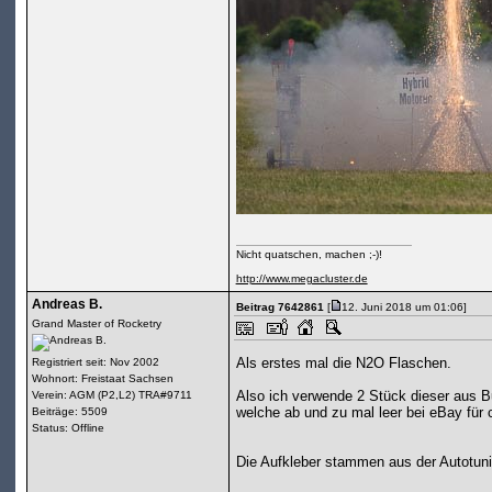
Nicht quatschen, machen ;-)!
http://www.megacluster.de
Andreas B.
Beitrag 7642861
[
12. Juni 2018 um 01:06]
Grand Master of Rocketry
Als erstes mal die N2O Flaschen.
Registriert seit: Nov 2002
Wohnort: Freistaat Sachsen
Also ich verwende 2 Stück dieser aus
Verein: AGM (P2,L2) TRA#9711
welche ab und zu mal leer bei eBay für
Beiträge: 5509
Status: Offline
Die Aufkleber stammen aus der Autotuni