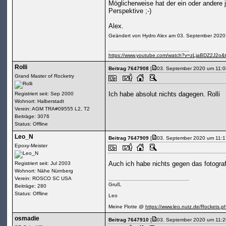
Möglicherweise hat der ein oder andere
Perspektive ;-)
Alex.
Geändert von Hydro Alex am 03. September 2020
https://www.youtube.com/watch?v=zLjaBDZ2J2o&
Rolli
Beitrag 7647908
[
03. September 2020 um 11:0
Grand Master of Rocketry
Ich habe absolut nichts dagegen. Rolli
Registriert seit: Sep 2000
Wohnort: Halberstadt
Verein: AGM TRA#09555 L2, T2
Beiträge: 3076
Status: Offline
Leo_N
Beitrag 7647909
[
03. September 2020 um 11:1
Epoxy-Meister
Auch ich habe nichts gegen das fotogra
Registriert seit: Jul 2003
Wohnort: Nähe Nürnberg
Verein: ROSCO SC USA
Gruß,
Beiträge: 280
Status: Offline
Leo
Meine Flotte @
https://www.leo.nutz.de/Rockets.p
osmadie
Beitrag 7647910
[
03. September 2020 um 11:2