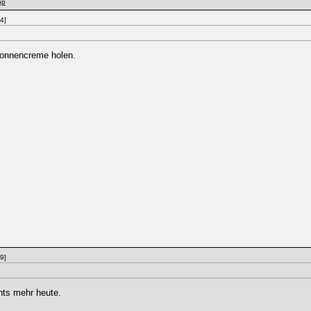
hp
4]
Sonnencreme holen.
9]
chts mehr heute.