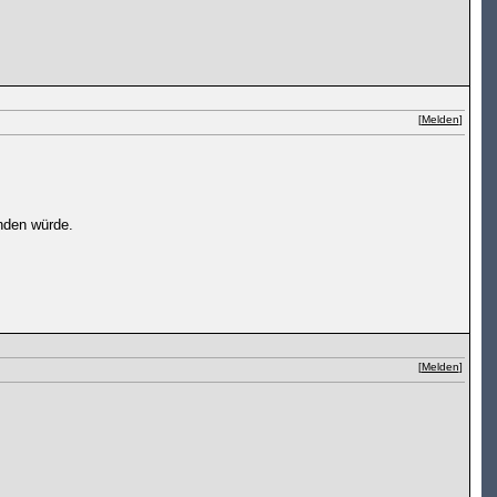
[
Melden
]
nden würde.
[
Melden
]