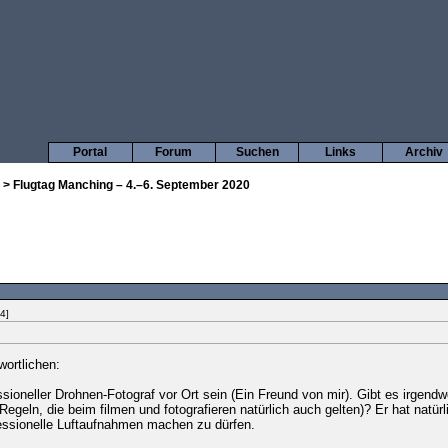
Portal
Forum
Suchen
Links
Archiv
> Flugtag Manching – 4.–6. September 2020
4]
wortlichen:
ssioneller Drohnen-Fotograf vor Ort sein (Ein Freund von mir). Gibt es irgen
egeln, die beim filmen und fotografieren natürlich auch gelten)? Er hat natürli
ssionelle Luftaufnahmen machen zu dürfen.