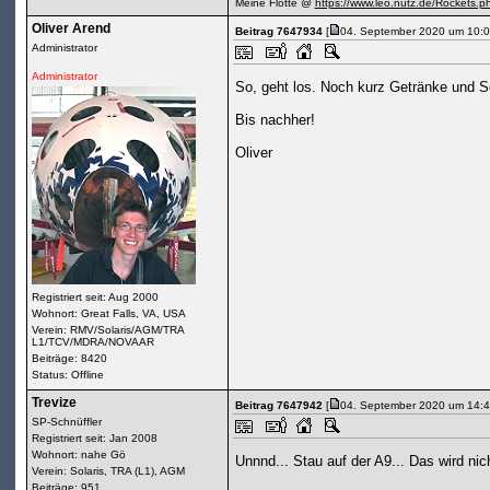
Meine Flotte @
https://www.leo.nutz.de/Rockets.p
Oliver Arend
Beitrag 7647934
[
04. September 2020 um 10:0
Administrator
Administrator
So, geht los. Noch kurz Getränke und 
Bis nachher!
Oliver
Registriert seit: Aug 2000
Wohnort: Great Falls, VA, USA
Verein: RMV/Solaris/AGM/TRA
L1/TCV/MDRA/NOVAAR
Beiträge: 8420
Status: Offline
Trevize
Beitrag 7647942
[
04. September 2020 um 14:4
SP-Schnüffler
Registriert seit: Jan 2008
Wohnort: nahe Gö
Unnnd... Stau auf der A9... Das wird ni
Verein: Solaris, TRA (L1), AGM
Beiträge: 951