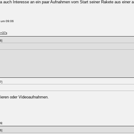
 ja auch Interesse an ein paar Aufnahmen vom Start seiner Rakete aus einer 
 um 09:06
t=37s
8]
7]
fieren oder Videoaufnahmen.
hp
6]