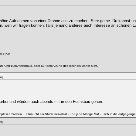
schöne Aufnahmen von einer Drohne aus zu machen. Sehr gerne. Du kannst un
sen, wen wir fragen können, falls jemand anderes auch Interesse an schönen 
m 11:36
ft führt zum Atheismus, aber auf dem Grund des Bechers wartet Gott.
4]
bei und würden auch abends mit in den Fuchsbau gehen.
mplexer machen. Es braucht ein Stück Genialität - und jede Menge Mut - , sich in die entgegenge
9]