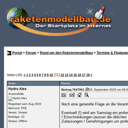
Portal
>
Forum
>
Rund um den Raketenmodellbau
>
Termine & Flugtage
[11]
Seiten (18):
«
1
2
3
4
5
6
7
8
9
10
12
13
14
15
16
17
18
»
Autor
Thema
Hydro Alex
Beitrag 7647901
[
03. September 2020 um 09:0
Anzündhilfe
Noch eine generelle Frage an die Verant
Registriert seit: Aug 2020
Wohnort: FFB
Eventuell (!) wird am Samstag ein profe
Verein: Solaris
/ Einschränkungen (ausser die üblichen R
Beiträge: 22
Zulassungen / Genehmigungen um profe
Status: Offline