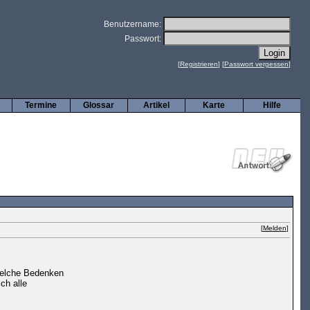
Benutzername:
Passwort:
[
Registrieren
] [
Passwort vergessen
]
Termine
Glossar
Artikel
Karte
Hilfe
[
Melden
]
dwelche Bedenken
ch alle