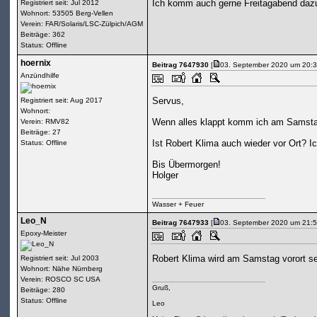
Ich komm auch gerne Freitagabend dazu.
Registriert seit: Jul 2012
Wohnort: 53505 Berg-Vellen
Verein: FAR/Solaris/LSC-Zülpich/AGM
Beiträge: 362
Status: Offline
hoernix
Beitrag 7647930
[
03. September 2020 um 20:3
Anzündhilfe
Servus,
Registriert seit: Aug 2017
Wohnort:
Wenn alles klappt komm ich am Samstag
Verein: RMV82
Beiträge: 27
Ist Robert Klima auch wieder vor Ort? 
Status: Offline
Bis Übermorgen!
Holger
Wasser + Feuer
Leo_N
Beitrag 7647933
[
03. September 2020 um 21:5
Epoxy-Meister
Robert Klima wird am Samstag vorort se
Registriert seit: Jul 2003
Wohnort: Nähe Nürnberg
Verein: ROSCO SC USA
Gruß,
Beiträge: 280
Status: Offline
Leo