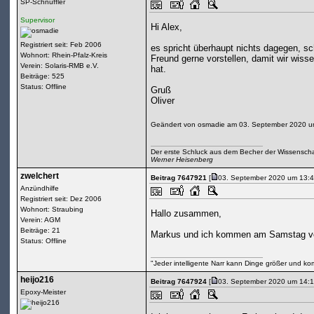
SP-Schnüffler
Supervisor
Hi Alex,
Registriert seit: Feb 2006
es spricht überhaupt nichts dagegen, 
Wohnort: Rhein-Pfalz-Kreis
Freund gerne vorstellen, damit wir wis
Verein: Solaris-RMB e.V.
hat.
Beiträge: 525
Status: Offline
Gruß
Oliver
Geändert von osmadie am 03. September 2020 u
Der erste Schluck aus dem Becher der Wissenscha
Werner Heisenberg
zwelchert
Beitrag 7647921
[
03. September 2020 um 13:4
Anzündhilfe
Registriert seit: Dez 2006
Wohnort: Straubing
Hallo zusammen,
Verein: AGM
Beiträge: 21
Markus und ich kommen am Samstag vor
Status: Offline
"Jeder intelligente Narr kann Dinge größer und ko
heijo216
Beitrag 7647924
[
03. September 2020 um 14:1
Epoxy-Meister