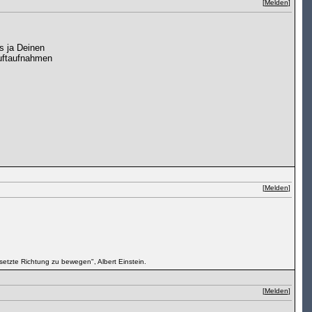
[
Melden
]
s ja Deinen
Luftaufnahmen
[
Melden
]
setzte Richtung zu bewegen", Albert Einstein.
[
Melden
]