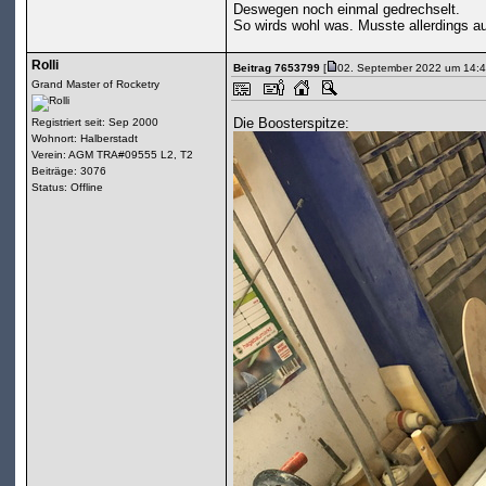
Deswegen noch einmal gedrechselt.
So wirds wohl was. Musste allerdings a
Rolli
Beitrag 7653799
[
02. September 2022 um 14:4
Grand Master of Rocketry
Die Boosterspitze:
Registriert seit: Sep 2000
Wohnort: Halberstadt
Verein: AGM TRA#09555 L2, T2
Beiträge: 3076
Status: Offline