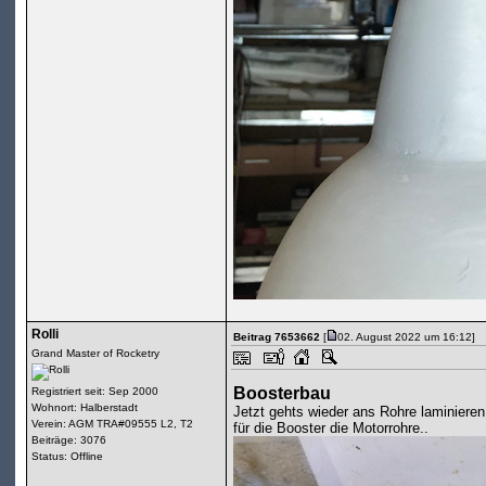
Rolli
Beitrag 7653662
[
02. August 2022 um 16:12]
Grand Master of Rocketry
Boosterbau
Registriert seit: Sep 2000
Wohnort: Halberstadt
Jetzt gehts wieder ans Rohre laminieren
Verein: AGM TRA#09555 L2, T2
für die Booster die Motorrohre..
Beiträge: 3076
Status: Offline