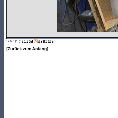
[5]
Seiten (10):
«
1
2
3
4
6
7
8
9
10
»
[
Zurück zum Anfang
]