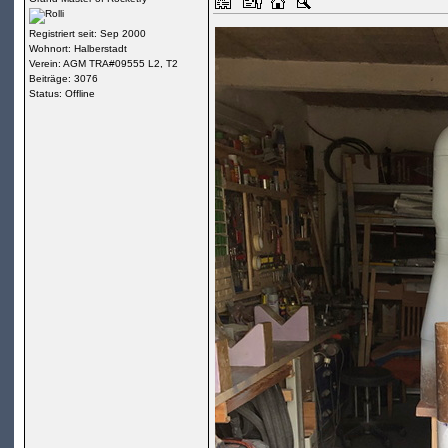
Registriert seit: Sep 2000
Wohnort: Halberstadt
Verein: AGM TRA#09555 L2, T2
Beiträge: 3076
Status: Offline