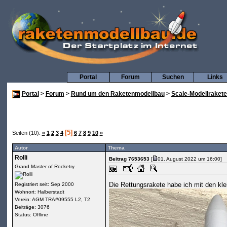
Portal
Forum
Suchen
Links
Portal
>
Forum
>
Rund um den Raketenmodellbau
>
Scale-Modellraket
[5]
Seiten (10):
«
1
2
3
4
6
7
8
9
10
»
Autor
Thema
Rolli
Beitrag 7653653
[
01. August 2022 um 16:00]
Grand Master of Rocketry
Die Rettungsrakete habe ich mit den kle
Registriert seit: Sep 2000
Wohnort: Halberstadt
Verein: AGM TRA#09555 L2, T2
Beiträge: 3076
Status: Offline