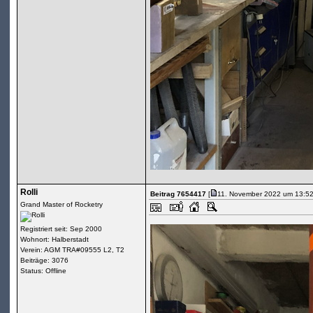
Rolli
Beitrag 7654417
[
11. November 2022 um 13:52
Grand Master of Rocketry
Registriert seit: Sep 2000
Wohnort: Halberstadt
Verein: AGM TRA#09555 L2, T2
Beiträge: 3076
Status: Offline