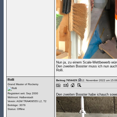
Nun ja, zu einem Scale-Wettbewerb würde
Den zweiten Booster muss ich nun auc
Rolli.
Rolli
Beitrag 7654429
[
12. November 2022 um 15:08
Grand Master of Rocketry
Registriert seit: Sep 2000
Den zweiten Booster habe ichauch sowei
Wohnort: Halberstadt
Verein: AGM TRA#09555 L2, T2
Beiträge: 3076
Status: Offline