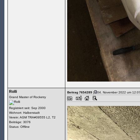
Rolli
Beitrag 7654289
[
04. November 2022 um 12:07
Grand Master of Rocketry
Registriert seit: Sep 2000
Wohnort: Halberstadt
Verein: AGM TRA#09555 L2, T2
Beiträge: 3076
Status: Offline