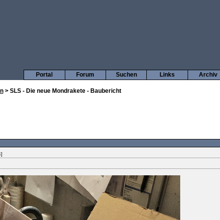
Portal
Forum
Suchen
Links
Archiv
en
> SLS - Die neue Mondrakete - Baubericht
]