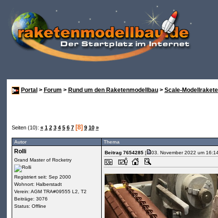
Portal
>
Forum
>
Rund um den Raketenmodellbau
>
Scale-Modellraket
[8]
Seiten (10):
«
1
2
3
4
5
6
7
9
10
»
Autor
Thema
Rolli
Beitrag 7654285
[
03. November 2022 um 16:14
Grand Master of Rocketry
Registriert seit: Sep 2000
Wohnort: Halberstadt
Verein: AGM TRA#09555 L2, T2
Beiträge: 3076
Status: Offline