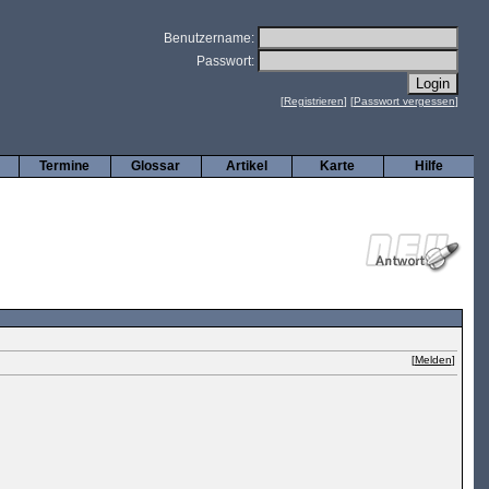
Benutzername:
Passwort:
[
Registrieren
] [
Passwort vergessen
]
Termine
Glossar
Artikel
Karte
Hilfe
[
Melden
]