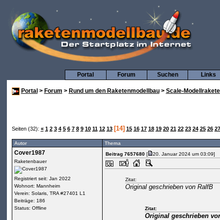
Portal
Forum
Suchen
Links
Portal
>
Forum
>
Rund um den Raketenmodellbau
>
Scale-Modellraket
[14]
Seiten (32):
«
1
2
3
4
5
6
7
8
9
10
11
12
13
15
16
17
18
19
20
21
22
23
24
25
26
2
Autor
Thema
Cover1987
Beitrag 7657680
[
20. Januar 2024 um 03:09]
Raketenbauer
Registriert seit: Jan 2022
Zitat:
Wohnort: Mannheim
Original geschrieben von RalfB
Verein: Solaris, TRA #27401 L1
Beiträge: 186
Status: Offline
Zitat:
Original geschrieben v