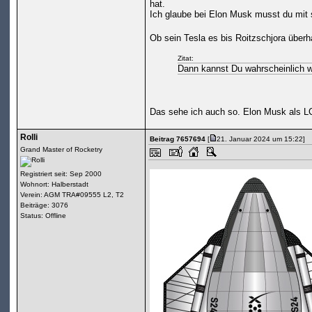
hat.
Ich glaube bei Elon Musk musst du mit 
Ob sein Tesla es bis Roitzschjora über
Zitat:
Dann kannst Du wahrscheinlich w
Das sehe ich auch so. Elon Musk als 
Rolli
Beitrag 7657694
[
21. Januar 2024 um 15:22]
Grand Master of Rocketry
Registriert seit: Sep 2000
Wohnort: Halberstadt
Verein: AGM TRA#09555 L2, T2
Beiträge: 3076
Status: Offline