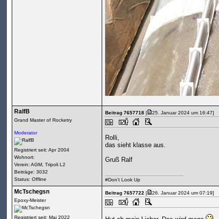
RalfB
Beitrag 7657718
[
25. Januar 2024 um 16:47]
Grand Master of Rocketry
Moderator
Rolli,
das sieht klasse aus.
Registriert seit: Apr 2004
Wohnort:
Gruß Ralf
Verein: AGM, Tripoli L2
Beiträge: 3032
Status: Offline
#Don’t Look Up
McTschegsn
Beitrag 7657722
[
26. Januar 2024 um 07:19]
Epoxy-Meister
Registriert seit: Mai 2022