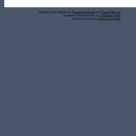
Design & Templates by
Faustus Kühnel
und
Sven Fillinger
Software Development by
Christian Fruth
Grafics & Icons by
Boris Langanke