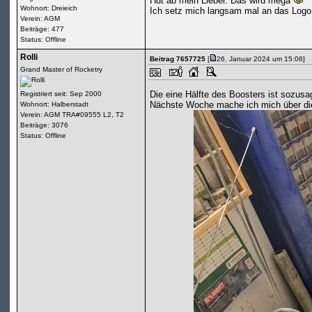
Hut ab mein Lieber. Das wird mega
Wohnort: Dreieich
Ich setz mich langsam mal an das Logo
Verein: AGM
Beiträge: 477
Status: Offline
Rolli
Beitrag 7657725
[
26. Januar 2024 um 15:06]
Grand Master of Rocketry
Die eine Hälfte des Boosters ist sozusa
Registriert seit: Sep 2000
Nächste Woche mache ich mich über die
Wohnort: Halberstadt
Verein: AGM TRA#09555 L2, T2
Beiträge: 3076
Status: Offline