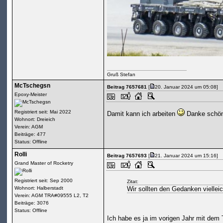
Gruß Stefan
McTschegsn
Beitrag 7657681
[
20. Januar 2024 um 05:08]
Epoxy-Meister
Registriert seit: Mai 2022
Damit kann ich arbeiten
Danke schö
Wohnort: Dreieich
Verein: AGM
Beiträge: 477
Status: Offline
Rolli
Beitrag 7657693
[
21. Januar 2024 um 15:16]
Grand Master of Rocketry
Registriert seit: Sep 2000
Zitat:
Wohnort: Halberstadt
Wir sollten den Gedanken vielleic
Verein: AGM TRA#09555 L2, T2
Beiträge: 3076
Status: Offline
Ich habe es ja im vorigen Jahr mit dem 