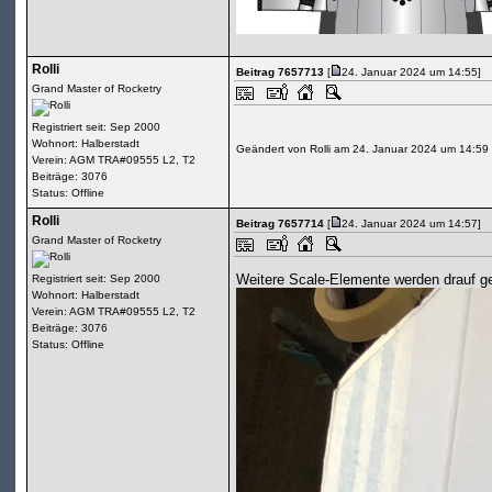
Rolli
Beitrag 7657713
[
24. Januar 2024 um 14:55]
Grand Master of Rocketry
Registriert seit: Sep 2000
Wohnort: Halberstadt
Geändert von Rolli am 24. Januar 2024 um 14:59
Verein: AGM TRA#09555 L2, T2
Beiträge: 3076
Status: Offline
Rolli
Beitrag 7657714
[
24. Januar 2024 um 14:57]
Grand Master of Rocketry
Weitere Scale-Elemente werden drauf ge
Registriert seit: Sep 2000
Wohnort: Halberstadt
Verein: AGM TRA#09555 L2, T2
Beiträge: 3076
Status: Offline