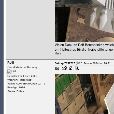
Vielen Dank an Ralf Berenbrinker, welch
5m Haltestrips für die Treibstoffleitung
Rolli
Rolli
Beitrag 7657717
[
25. Januar 2024 um 16:41]
Grand Master of Rocketry
Registriert seit: Sep 2000
Wohnort: Halberstadt
Verein: AGM TRA#09555 L2, T2
Beiträge: 3076
Status: Offline