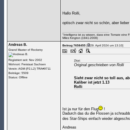
Hallo Rolli,
optisch zwar nicht so schön, aber liebe
"Intelligenz ist zu wissen, dass eine Tomate eine Fru
Miles Kington (1941-2008)
Andreas B.
Beitrag 7658455
[
29. April 2024 um 13:10]
Grand Master of Rocketry
Registriert seit: Nov 2002
Zitat:
Wohnort: Freistaat Sachsen
Original geschrieben von Rolli
Verein: AGM (P2,L2) TRA#9711
Beiträge: 5509
Status: Offline
Sieht zwar nicht so toll aus, 
Kaliber ist jetzt 1.13
Rolli
Ist ja nur für den Flug
!
Dadurch das du die Flossen ja schraubb
des Star-Ships einfach wieder abgeschr
Andreas