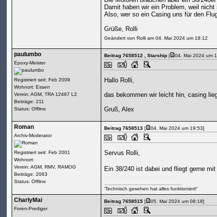
Damit haben wir ein Problem, weil nicht 
Also, wer so ein Casing uns für den Flu
Grüße, Rolli
Geändert von Rolli am 04. Mai 2024 um 18:12
paulumbo
Beitrag 7658512
, Starship
[
04. Mai 2024 um 1
Epoxy-Meister
Hallo Rolli,
Registriert seit: Feb 2009
Wohnort: Essen
das bekommen wir leicht hin, casing liegt
Verein: AGM, TRA 12497 L2
Beiträge: 211
Gruß, Alex
Status: Offline
Roman
Beitrag 7658513
[
04. Mai 2024 um 19:53]
Archiv-Moderator
Servus Rolli,
Registriert seit: Feb 2001
Wohnort:
Verein: AGM, RMV, RAMOG
Ein 38/240 ist dabei und fliegt gerne mi
Beiträge: 2063
Status: Offline
'Technisch gesehen hat alles funktioniert!'
CharlyMai
Beitrag 7658515
[
05. Mai 2024 um 08:18]
Foren-Prediger