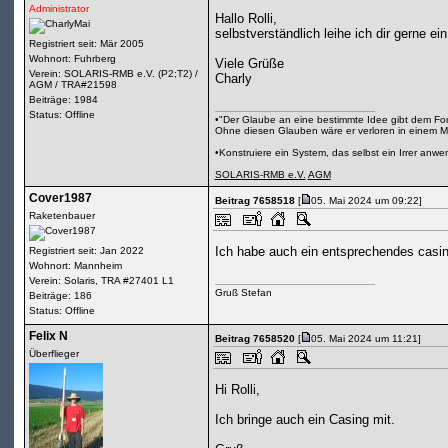
Administrator
Hallo Rolli,
selbstverständlich leihe ich dir gerne ei
Registriert seit: Mär 2005
Wohnort: Fuhrberg
Viele Grüße
Verein: SOLARIS-RMB e.V. (P2;T2) /
Charly
AGM / TRA#21598
Beiträge: 1984
Status: Offline
•"Der Glaube an eine bestimmte Idee gibt dem Fors
Ohne diesen Glauben wäre er verloren in einem M
•Konstruiere ein System, das selbst ein Irrer anw
SOLARIS-RMB e.V.
AGM
Cover1987
Beitrag 7658518
[
05. Mai 2024 um 09:22]
Raketenbauer
Ich habe auch ein entsprechendes casin
Registriert seit: Jan 2022
Wohnort: Mannheim
Verein: Solaris, TRA #27401 L1
Gruß Stefan
Beiträge: 186
Status: Offline
Felix N
Beitrag 7658520
[
05. Mai 2024 um 11:21]
Überflieger
Hi Rolli,
Ich bringe auch ein Casing mit.