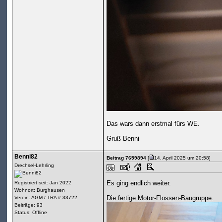
Das wars dann erstmal fürs WE.
Gruß Benni
Benni82
Beitrag 7659894
[
14. April 2025 um 20:58]
Drechsel-Lehrling
Es ging endlich weiter.
Registriert seit: Jan 2022
Wohnort: Burghausen
Die fertige Motor-Flossen-Baugruppe.
Verein: AGM / TRA # 33722
Beiträge: 93
Status: Offline