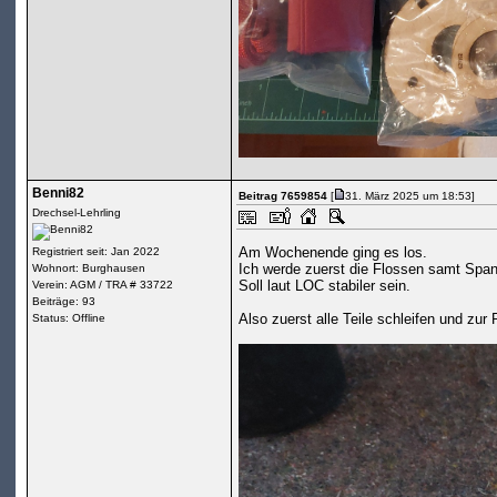
Benni82
Beitrag 7659854
[
31. März 2025 um 18:53]
Drechsel-Lehrling
Am Wochenende ging es los.
Registriert seit: Jan 2022
Ich werde zuerst die Flossen samt Spant
Wohnort: Burghausen
Soll laut LOC stabiler sein.
Verein: AGM / TRA # 33722
Beiträge: 93
Also zuerst alle Teile schleifen und zu
Status: Offline