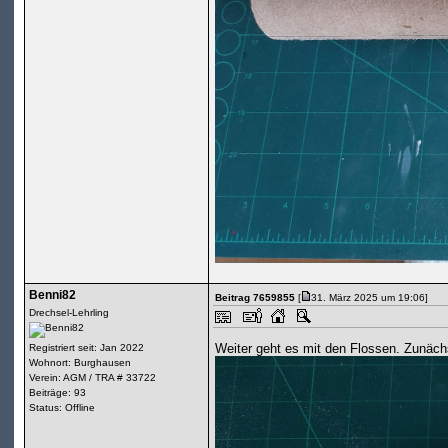
Benni82
Beitrag 7659855
[
31. März 2025 um 19:06]
Drechsel-Lehrling
Weiter geht es mit den Flossen. Zunäch
Registriert seit: Jan 2022
Wohnort: Burghausen
Verein: AGM / TRA # 33722
Beiträge: 93
Status: Offline