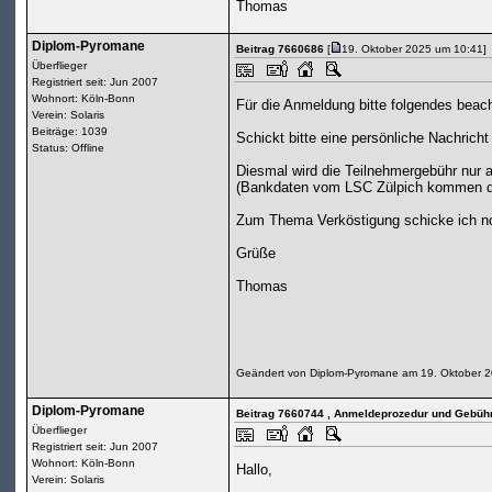
Thomas
Diplom-Pyromane
Beitrag 7660686
[
19. Oktober 2025 um 10:41]
Überflieger
Registriert seit: Jun 2007
Wohnort: Köln-Bonn
Für die Anmeldung bitte folgendes beac
Verein: Solaris
Beiträge: 1039
Schickt bitte eine persönliche Nachrich
Status: Offline
Diesmal wird die Teilnehmergebühr nur a
(Bankdaten vom LSC Zülpich kommen dan
Zum Thema Verköstigung schicke ich noch
Grüße
Thomas
Geändert von Diplom-Pyromane am 19. Oktober 
Diplom-Pyromane
Beitrag 7660744
, Anmeldeprozedur und Gebüh
Überflieger
Registriert seit: Jun 2007
Wohnort: Köln-Bonn
Hallo,
Verein: Solaris