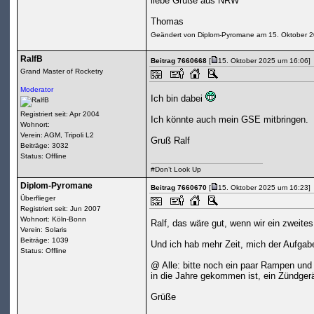
liebe Grüße aus NRW
Thomas
Geändert von Diplom-Pyromane am 15. Oktober 
RalfB
Beitrag 7660668
[
15. Oktober 2025 um 16:06]
Grand Master of Rocketry
Moderator
Ich bin dabei
Registriert seit: Apr 2004
Ich könnte auch mein GSE mitbringen.
Wohnort:
Verein: AGM, Tripoli L2
Gruß Ralf
Beiträge: 3032
Status: Offline
#Don’t Look Up
Diplom-Pyromane
Beitrag 7660670
[
15. Oktober 2025 um 16:23]
Überflieger
Registriert seit: Jun 2007
Wohnort: Köln-Bonn
Ralf, das wäre gut, wenn wir ein zweite
Verein: Solaris
Beiträge: 1039
Und ich hab mehr Zeit, mich der Aufgab
Status: Offline
@ Alle: bitte noch ein paar Rampen und 
in die Jahre gekommen ist, ein Zündge
Grüße