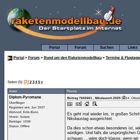
Portal
Forum
Suchen
Links
Portal
>
Forum
>
Rund um den Raketenmodellbau
>
Termine & Flugtage
[1]
Seiten (5):
2
3
4
5
»
Autor
Thema
Diplom-Pyromane
Beitrag 7660661
, Nikolaunch 2025
[
14. Oktob
Überflieger
Registriert seit: Jun 2007
Wohnort: Köln-Bonn
Es geht mal wieder los, in großen Schri
Verein: Solaris
Nikolaustag ausgerichtet.
Beiträge: 1039
Status: Offline
Da dies schon etwas besonderes ist, w
würdigen. Und falls die ursprünglichen 
schauen.....wäre doch klasse, wenn wi