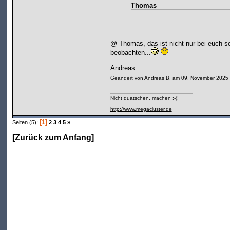
Thomas
@ Thomas, das ist nicht nur bei euch so,
beobachten...
Andreas
Geändert von Andreas B. am 09. November 2025
Nicht quatschen, machen ;-)!
http://www.megacluster.de
[1]
Seiten (5):
2
3
4
5
»
[
Zurück zum Anfang
]