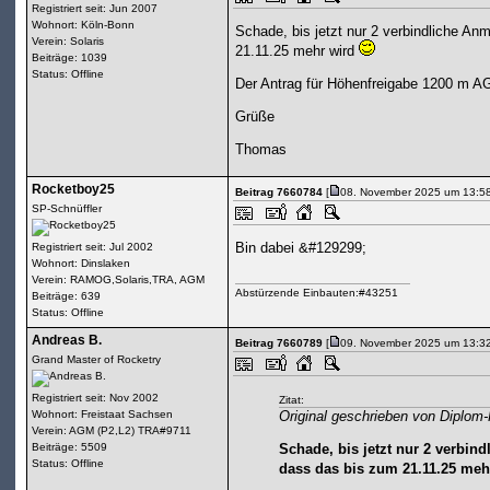
Registriert seit: Jun 2007
Wohnort: Köln-Bonn
Schade, bis jetzt nur 2 verbindliche Anm
Verein: Solaris
21.11.25 mehr wird
Beiträge: 1039
Status: Offline
Der Antrag für Höhenfreigabe 1200 m A
Grüße
Thomas
Rocketboy25
Beitrag 7660784
[
08. November 2025 um 13:58
SP-Schnüffler
Bin dabei &#129299;
Registriert seit: Jul 2002
Wohnort: Dinslaken
Verein: RAMOG,Solaris,TRA, AGM
Abstürzende Einbauten:#43251
Beiträge: 639
Status: Offline
Andreas B.
Beitrag 7660789
[
09. November 2025 um 13:32
Grand Master of Rocketry
Registriert seit: Nov 2002
Zitat:
Wohnort: Freistaat Sachsen
Original geschrieben von Diplo
Verein: AGM (P2,L2) TRA#9711
Beiträge: 5509
Schade, bis jetzt nur 2 verbind
Status: Offline
dass das bis zum 21.11.25 me