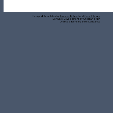
Design & Templates by
Faustus Kühnel
und
Sven Fillinger
Software Development by
Christian Fruth
Grafics & Icons by
Boris Langanke