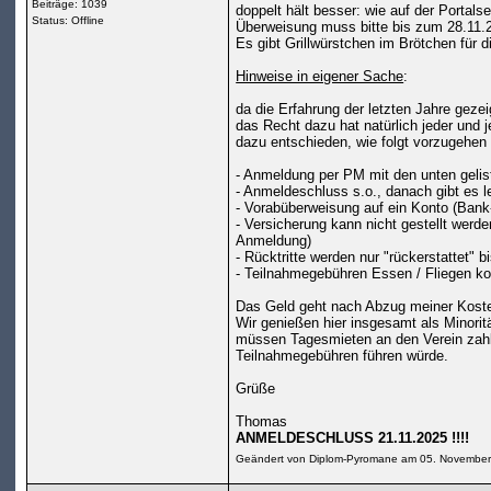
Beiträge: 1039
doppelt hält besser: wie auf der Portal
Status: Offline
Überweisung muss bitte bis zum 28.11.20
Es gibt Grillwürstchen im Brötchen für d
Hinweise in eigener Sache
:
da die Erfahrung der letzten Jahre gezeigt
das Recht dazu hat natürlich jeder und 
dazu entschieden, wie folgt vorzugehen u
- Anmeldung per PM mit den unten geli
- Anmeldeschluss s.o., danach gibt es l
- Vorabüberweisung auf ein Konto (Bank
- Versicherung kann nicht gestellt werden
Anmeldung)
- Rücktritte werden nur "rückerstattet" 
- Teilnahmegebühren Essen / Fliegen k
Das Geld geht nach Abzug meiner Kosten 
Wir genießen hier insgesamt als Minori
müssen Tagesmieten an den Verein zahl
Teilnahmegebühren führen würde.
Grüße
Thomas
ANMELDESCHLUSS 21.11.2025 !!!!
Geändert von Diplom-Pyromane am 05. Novembe