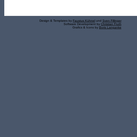
Design & Templates by
Faustus Kühnel
und
Sven Fillinger
Software Development by
Christian Fruth
Grafics & Icons by
Boris Langanke