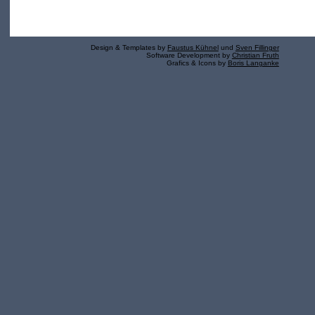
Design & Templates by
Faustus Kühnel
und
Sven Fillinger
Software Development by
Christian Fruth
Grafics & Icons by
Boris Langanke