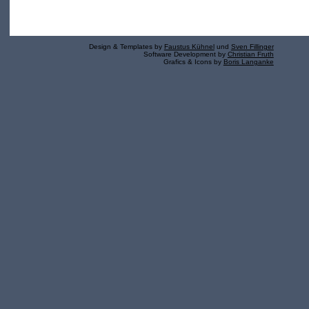
Design & Templates by
Faustus Kühnel
und
Sven Fillinger
Software Development by
Christian Fruth
Grafics & Icons by
Boris Langanke