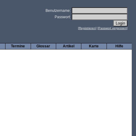
Benutzername:
Passwort:
[
Registrieren
] [
Passwort vergessen
]
Termine
Glossar
Artikel
Karte
Hilfe