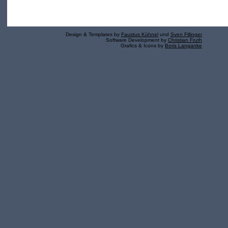
Design & Templates by
Faustus Kühnel
und
Sven Fillinger
Software Development by
Christian Fruth
Grafics & Icons by
Boris Langanke